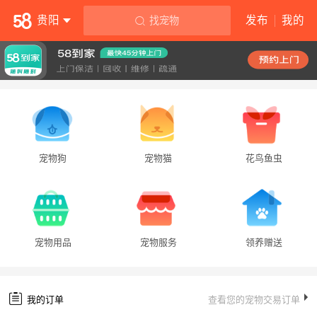

贵阳
发布
我的
找宠物
宠物狗
宠物猫
花鸟鱼虫
宠物用品
宠物服务
领养赠送
我的订单
查看您的宠物交易订单