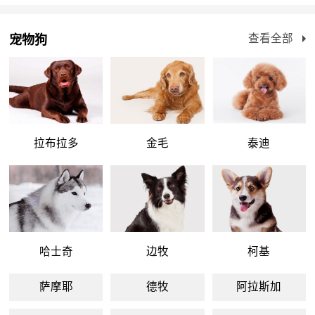
查看全部
宠物狗
拉布拉多
金毛
泰迪
哈士奇
边牧
柯基
萨摩耶
德牧
阿拉斯加