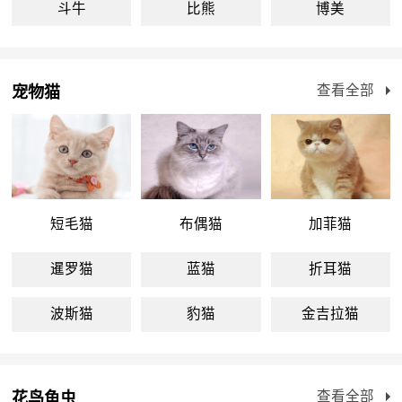
斗牛
比熊
博美
查看全部
宠物猫
短毛猫
布偶猫
加菲猫
暹罗猫
蓝猫
折耳猫
波斯猫
豹猫
金吉拉猫
查看全部
花鸟鱼虫