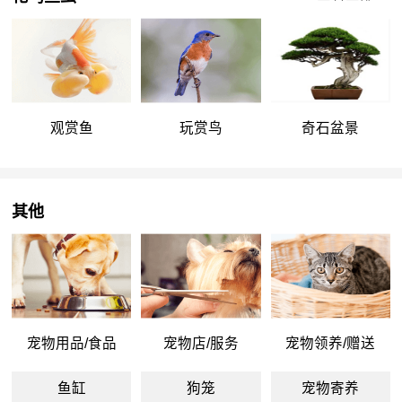
观赏鱼
玩赏鸟
奇石盆景
其他
宠物用品/食品
宠物店/服务
宠物领养/赠送
鱼缸
狗笼
宠物寄养